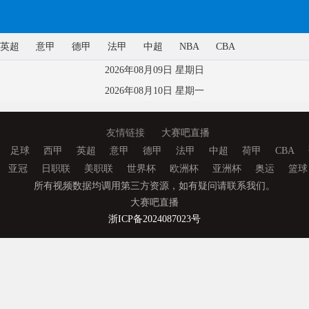
英超
意甲
德甲
法甲
中超
NBA
CBA
2026年08月09日 星期日
2026年08月10日 星期一
友情链接
大赛吧直播
足球
西甲
英超
意甲
德甲
法甲
中超
荷甲
CBA
亚冠
日职联
美职联
世界杯
欧洲杯
亚洲杯
奥运
篮球
所有视频数据均调用第三方资源，如有疑问请联系我们。
大赛吧直播
浙ICP备2024087023号