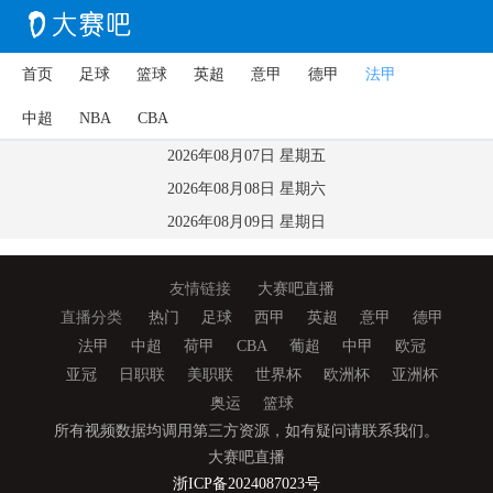
首页
足球
篮球
英超
意甲
德甲
法甲
中超
NBA
CBA
2026年08月07日 星期五
2026年08月08日 星期六
2026年08月09日 星期日
友情链接
大赛吧直播
直播分类
热门
足球
西甲
英超
意甲
德甲
法甲
中超
荷甲
CBA
葡超
中甲
欧冠
亚冠
日职联
美职联
世界杯
欧洲杯
亚洲杯
奥运
篮球
所有视频数据均调用第三方资源，如有疑问请联系我们。
大赛吧直播
浙ICP备2024087023号