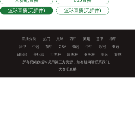
大赛吧直播
833直播
篮球直播(无插件)
篮球直播(无插件)
直播分类
热门
足球
西甲
英超
意甲
德甲
法甲
中超
荷甲
CBA
葡超
中甲
欧冠
亚冠
日职联
美职联
世界杯
欧洲杯
亚洲杯
奥运
篮球
所有视频数据均调用第三方资源，如有疑问请联系我们。
大赛吧直播